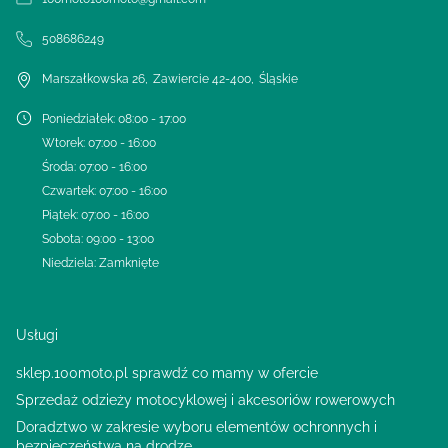
508686249
Marszałkowska 26
,
Zawiercie
42-400
,
Śląskie
Poniedziałek
:
08:00 - 17:00
Wtorek
:
07:00 - 16:00
Środa
:
07:00 - 16:00
Czwartek
:
07:00 - 16:00
Piątek
:
07:00 - 16:00
Sobota
:
09:00 - 13:00
Niedziela
:
Zamknięte
Usługi
sklep.100moto.pl sprawdź co mamy w ofercie
Sprzedaż odzieży motocyklowej i akcesoriów rowerowych
Doradztwo w zakresie wyboru elementów ochronnych i
bezpieczeństwa na drodze