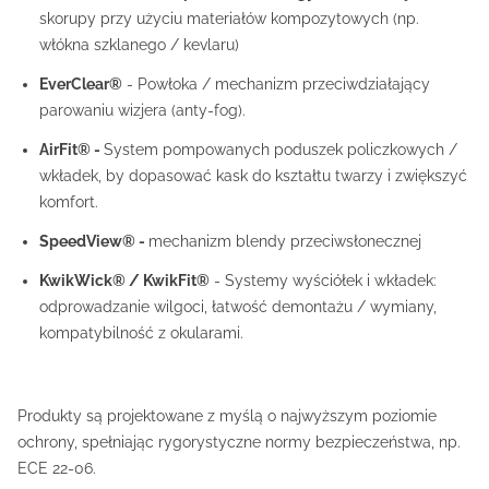
skorupy przy użyciu materiałów kompozytowych (np.
włókna szklanego / kevlaru)
EverClear®
- Powłoka / mechanizm przeciwdziałający
parowaniu wizjera (anty-fog).
AirFit® -
System pompowanych poduszek policzkowych /
wkładek, by dopasować kask do kształtu twarzy i zwiększyć
komfort.
SpeedView® -
mechanizm blendy przeciwsłonecznej
KwikWick® / KwikFit®
- Systemy wyściółek i wkładek:
odprowadzanie wilgoci, łatwość demontażu / wymiany,
kompatybilność z okularami.
Produkty są projektowane z myślą o najwyższym poziomie
ochrony, spełniając rygorystyczne normy bezpieczeństwa, np.
ECE 22-06.